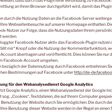
ewiesen, dass durch das Plugin eine Verbindung zu Facebook 
ttlung an Ihren Browser durchgeführt wird, damit das Plugi
n durch die Nutzung Daten an die Facebook-Server weitergel
 Ihre Webseitenbesuche auf unserer Homepage enthalten. Die
ok-Nutzer zur Folge, dass die Nutzungsdaten Ihrem persönl
t werden.
eloggter Facebook-Nutzer aktiv das Facebook-Plugin nutzen (
fällt mir“ Knopf oder die Nutzung der Kommentarfunktion), 
ccount übertragen und veröffentlicht. Dies können Sie nur 
em Facebook-Account umgehen.
n bezüglich der Datennutzung durch Facebook entnehmen Sie
ichen Bestimmungen auf Facebook unter
http://de-de.facebo
ung für den Webanalysedienst Google Analytics
zt Google Analytics, einen Webanalysedienst der Google Inc
 sog. „Cookies“, Textdateien, die auf Ihrem Computer gespe
r Benutzung der Website durch Sie ermöglichen. Die durch d
Ihre Benutzung dieser Website werden in der Regel an einen