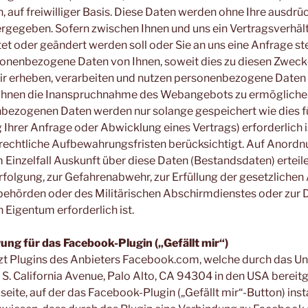
h, auf freiwilliger Basis. Diese Daten werden ohne Ihre ausd
tergegeben. Sofern zwischen Ihnen und uns ein Vertragsverhäl
tet oder geändert werden soll oder Sie an uns eine Anfrage st
onenbezogene Daten von Ihnen, soweit dies zu diesen Zwecken
ir erheben, verarbeiten und nutzen personenbezogene Daten 
um Ihnen die Inanspruchnahme des Webangebots zu ermögliche
bezogenen Daten werden nur solange gespeichert wie dies f
Ihrer Anfrage oder Abwicklung eines Vertrags) erforderlich i
srechtliche Aufbewahrungsfristen berücksichtigt. Auf Anordn
m Einzelfall Auskunft über diese Daten (Bestandsdaten) erteile
folgung, zur Gefahrenabwehr, zur Erfüllung der gesetzlichen
ehörden oder des Militärischen Abschirmdienstes oder zur 
 Eigentum erforderlich ist.
ng für das Facebook-Plugin („Gefällt mir“)
zt Plugins des Anbieters Facebook.com, welche durch das 
 S. California Avenue, Palo Alto, CA 94304 in den USA bereitg
ite, auf der das Facebook-Plugin („Gefällt mir“-Button) instal