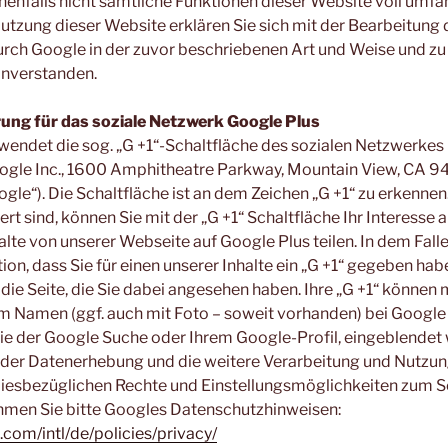
enfalls nicht sämtliche Funktionen dieser Website voll umfä
utzung dieser Website erklären Sie sich mit der Bearbeitung 
rch Google in der zuvor beschriebenen Art und Weise und z
nverstanden.
ung für das soziale Netzwerk Google Plus
endet die sog. „G +1“-Schaltfläche des sozialen Netzwerkes
ogle Inc., 1600 Amphitheatre Parkway, Mountain View, CA 94
ogle“). Die Schaltfläche ist an dem Zeichen „G +1“ zu erkennen
ert sind, können Sie mit der „G +1“ Schaltfläche Ihr Interesse
lte von unserer Webseite auf Google Plus teilen. In dem Fall
on, dass Sie für einen unserer Inhalte ein „G +1“ gegeben hab
die Seite, die Sie dabei angesehen haben. Ihre „G +1“ können
 Namen (ggf. auch mit Foto – soweit vorhanden) bei Google 
ie der Google Suche oder Ihrem Google-Profil, eingeblendet
er Datenerhebung und die weitere Verarbeitung und Nutzun
diesbezüglichen Rechte und Einstellungsmöglichkeiten zum Sc
hmen Sie bitte Googles Datenschutzhinweisen:
com/intl/de/policies/privacy/