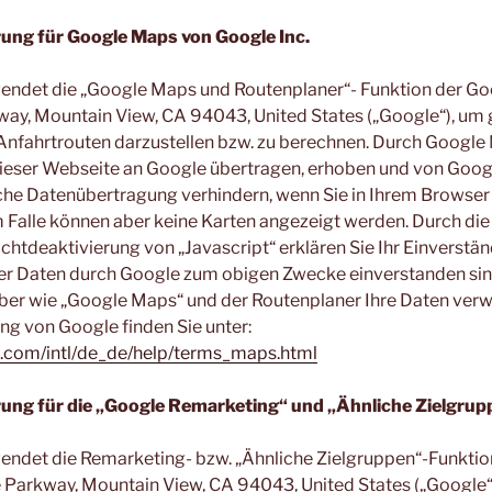
ung für Google Maps von Google Inc.
endet die „Google Maps und Routenplaner“- Funktion der Goo
ay, Mountain View, CA 94043, United States („Google“), um
Anfahrtrouten darzustellen bzw. zu berechnen. Durch Googl
dieser Webseite an Google übertragen, erhoben und von Goog
che Datenübertragung verhindern, wenn Sie in Ihrem Browser 
m Falle können aber keine Karten angezeigt werden. Durch di
chtdeaktivierung von „Javascript“ erklären Sie Ihr Einverständ
rer Daten durch Google zum obigen Zwecke einverstanden sin
ber wie „Google Maps“ und der Routenplaner Ihre Daten ver
g von Google finden Sie unter:
.com/intl/de_de/help/terms_maps.html
ung für die „Google Remarketing“ und „Ähnliche Zielgrup
ndet die Remarketing- bzw. „Ähnliche Zielgruppen“-Funktion
Parkway, Mountain View, CA 94043, United States („Google“)