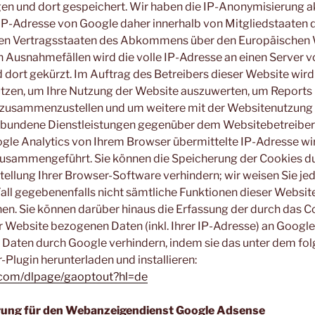
en und dort gespeichert. Wir haben die IP-Anonymisierung akt
 IP-Adresse von Google daher innerhalb von Mitgliedstaaten 
ren Vertragsstaaten des Abkommens über den Europäischen
in Ausnahmefällen wird die volle IP-Adresse an einen Server 
dort gekürzt. Im Auftrag des Betreibers dieser Website wir
tzen, um Ihre Nutzung der Website auszuwerten, um Reports 
 zusammenzustellen und um weitere mit der Websitenutzung
rbundene Dienstleistungen gegenüber dem Websitebetreiber 
le Analytics von Ihrem Browser übermittelte IP-Adresse wir
usammengeführt. Sie können die Speicherung der Cookies du
ellung Ihrer Browser-Software verhindern; wir weisen Sie jed
Fall gegebenenfalls nicht sämtliche Funktionen dieser Websit
en. Sie können darüber hinaus die Erfassung der durch das C
r Website bezogenen Daten (inkl. Ihrer IP-Adresse) an Google
 Daten durch Google verhindern, indem sie das unter dem fo
Plugin herunterladen und installieren:
e.com/dlpage/gaoptout?hl=de
ung für den Webanzeigendienst Google Adsense