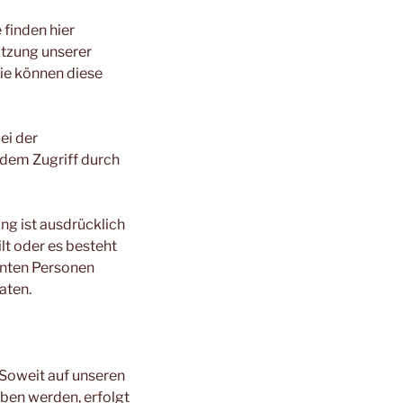
finden hier
utzung unserer
ie können diese
ei der
 dem Zugriff durch
g ist ausdrücklich
ilt oder es besteht
nnten Personen
aten.
Soweit auf unseren
ben werden, erfolgt