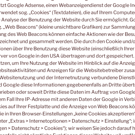
tzt Google Adsense, einen Webanzeigendienst der Google Inc
wendet sog. „Cookies“ (Textdateien), die auf Ihrem Compute
e Analyse der Benutzung der Website durch Sie ermöglicht. 
. „Web Beacons“ (kleine unsichtbare Grafiken) zur Sammlung
ng des Web Beacons können einfache Aktionen wie der Besu
zeichnet und gesammelt werden. Die durch den Cookie und
onen über Ihre Benutzung diese Website (einschließlich Ihrer
ver von Google in den USA übertragen und dort gespeichert.
tzen, um Ihre Nutzung der Website im Hinblick auf die Anzei
ebsiteaktivitäten und Anzeigen für die Websitebetreiber zu
 Websitenutzung und der Internetnutzung verbundene Dienstl
d Google diese Informationen gegebenenfalls an Dritte übert
rieben oder soweit Dritte diese Daten im Auftrag von Google
em Fall Ihre IP-Adresse mit anderen Daten der Google in Ver
ies auf Ihrer Festplatte und die Anzeige von Web Beacons k
ie in Ihren Browser-Einstellungen „keine Cookies akzeptiere
ter „Extras > Internetoptionen > Datenschutz > Einstellung“; 
gen > Datenschutz > Cookies“); wir weisen Sie jedoch darauf hi