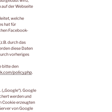
aufgebaut wird,
n auf der Webseite
eitet, welche
s hat für
ichen Facebook-
z.B. durch das
werden diese Daten
durch vorheriges
 bitte den
ok.com/policy.php
.
. („Google“). Google
ichert werden und
en Cookie erzeugten
 Server von Google