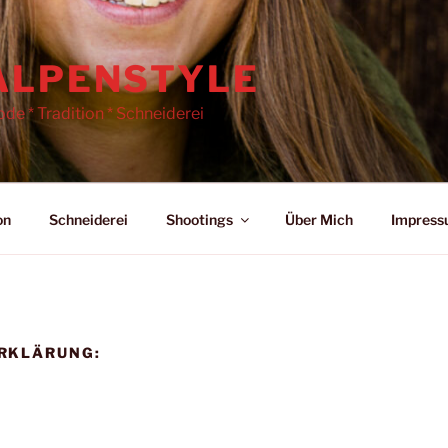
ALPENSTYLE
de * Tradition * Schneiderei
on
Schneiderei
Shootings
Über Mich
Impres
RKLÄRUNG: