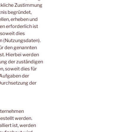
rückliche Zustimmung
tnis begründet,
ellen, erheben und
 erforderlich ist
soweit dies
n (Nutzungsdaten).
ür den genannten
st. Hierbei werden
ung der zuständigen
n, soweit dies für
 Aufgaben der
Durchsetzung der
Unternehmen
estellt werden.
liert ist, werden