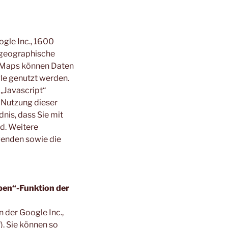
gle Inc., 1600
 geographische
e Maps können Daten
le genutzt werden.
„Javascript“
e Nutzung dieser
nis, dass Sie mit
d. Weitere
wenden sowie die
pen“-Funktion der
 der Google Inc.,
. Sie können so