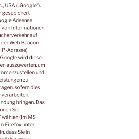
., USA („Google“).
r gespeichert
Google Adsense
 von Informationen.
cherverkehr auf
/oder Web Beacon
 IP-Adresse)
 Google wird diese
gen auszuwerten, um
sammenzustellen und
eistungen zu
ragen, sofern dies
 verarbeiten.
bindung bringen. Das
önnen Sie
n“ wählen (Im MS
im Firefox unter
n, dass Sie in