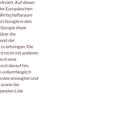
iviert. Auf dieser
der Europäischen
 Wirtschaftsraum
von Google in den
d Google diese
über die
 und der
zu erbringen. Die
d nicht mit anderen
rch eine
och darauf hin,
e vollumfänglich
ookie erzeugten und
 sowie die
lgenden Link