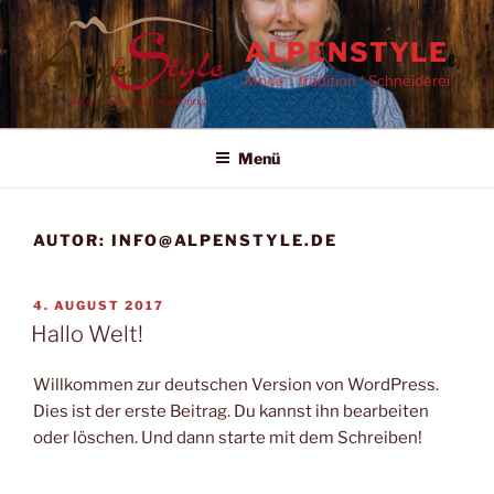
Zum
Inhalt
ALPENSTYLE
springen
Mode * Tradition * Schneiderei
Menü
AUTOR:
INFO@ALPENSTYLE.DE
VERÖFFENTLICHT
4. AUGUST 2017
AM
Hallo Welt!
Willkommen zur deutschen Version von WordPress.
Dies ist der erste Beitrag. Du kannst ihn bearbeiten
oder löschen. Und dann starte mit dem Schreiben!