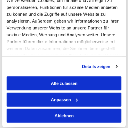
Wir verwenden Cookies, um Inhalte und Anzeigen zu
personalisieren, Funktionen für soziale Medien anbieten
Hier wäre ein guter Platz, um dich und deine Website
zu können und die Zugriffe auf unsere Website zu
vorzustellen oder weitere Informationen anzugeben.
analysieren. Außerdem geben wir Informationen zu Ihrer
Verwendung unserer Website an unsere Partner für
soziale Medien, Werbung und Analysen weiter. Unsere
Partner führen diese Informationen möglicherweise mit
weiteren Daten zusammen, die Sie ihnen bereitgestellt
haben oder die sie im Rahmen Ihrer Nutzung der Dienste
gesammelt haben.
Details zeigen
Alle zulassen
Anpassen
Ablehnen
HIER FINDEST DU UNS