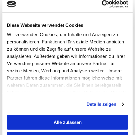
Diese Webseite verwendet Cookies
SUCHEN
Wir verwenden Cookies, um Inhalte und Anzeigen zu
Suchen
Suche
personalisieren, Funktionen für soziale Medien anbieten
nach:
zu können und die Zugriffe auf unsere Website zu
analysieren. Außerdem geben wir Informationen zu Ihrer
Verwendung unserer Website an unsere Partner für
ÜBER DIESE WEBSITE
soziale Medien, Werbung und Analysen weiter. Unsere
Hier wäre ein guter Platz, um dich und deine Website
Partner führen diese Informationen möglicherweise mit
vorzustellen oder weitere Informationen anzugeben.
weiteren Daten zusammen, die Sie ihnen bereitgestellt
haben oder die sie im Rahmen Ihrer Nutzung der Dienste
gesammelt haben.
Details zeigen
Alle zulassen