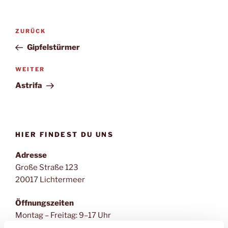
Beitragsnavigation
Vorheriger
ZURÜCK
Beitrag
Gipfelstürmer
Nächster
WEITER
Beitrag
Astrifa
HIER FINDEST DU UNS
Adresse
Große Straße 123
20017 Lichtermeer
Öffnungszeiten
Montag – Freitag: 9–17 Uhr
Samstag & Sonntag: 11–15 Uhr