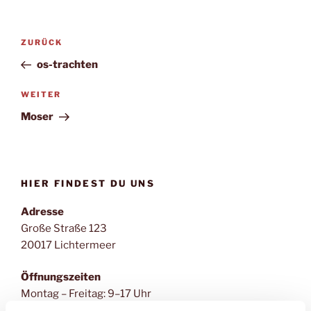
Beitragsnavigation
Vorheriger
ZURÜCK
Beitrag
os-trachten
Nächster
WEITER
Beitrag
Moser
HIER FINDEST DU UNS
Adresse
Große Straße 123
20017 Lichtermeer
Öffnungszeiten
Montag – Freitag: 9–17 Uhr
Samstag & Sonntag: 11–15 Uhr