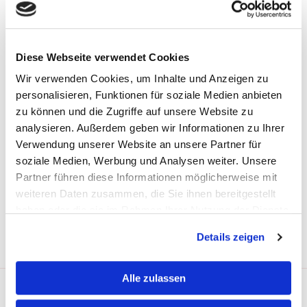
Diese Webseite verwendet Cookies
SUCHEN
Wir verwenden Cookies, um Inhalte und Anzeigen zu
Suchen
Suche
personalisieren, Funktionen für soziale Medien anbieten
nach:
zu können und die Zugriffe auf unsere Website zu
analysieren. Außerdem geben wir Informationen zu Ihrer
Verwendung unserer Website an unsere Partner für
ÜBER DIESE WEBSITE
soziale Medien, Werbung und Analysen weiter. Unsere
Hier wäre ein guter Platz, um dich und deine Website
Partner führen diese Informationen möglicherweise mit
vorzustellen oder weitere Informationen anzugeben.
weiteren Daten zusammen, die Sie ihnen bereitgestellt
haben oder die sie im Rahmen Ihrer Nutzung der Dienste
gesammelt haben.
Details zeigen
Alle zulassen